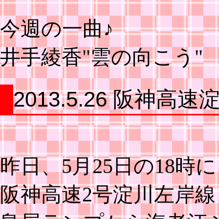
今週の一曲♪
井手綾香"雲の向こう"
2013.5.26 阪神高
昨日、5月25日の18時に
阪神高速2号淀川左岸線