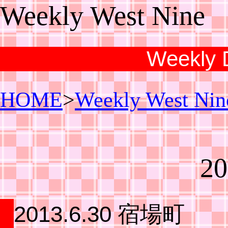
Weekly West Nine
Weekly D
HOME
>
Weekly West Nin
20
2013.6.30 宿場町