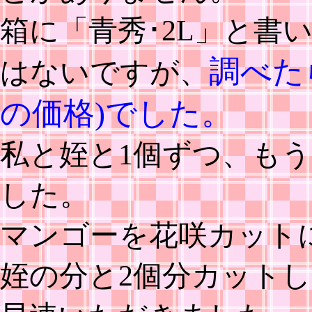
箱に「青秀･2L」と書
調べたら
はないですが、
の価格)でした。
私と姪と1個ずつ、も
した。
マンゴーを花咲カット
姪の分と2個分カット