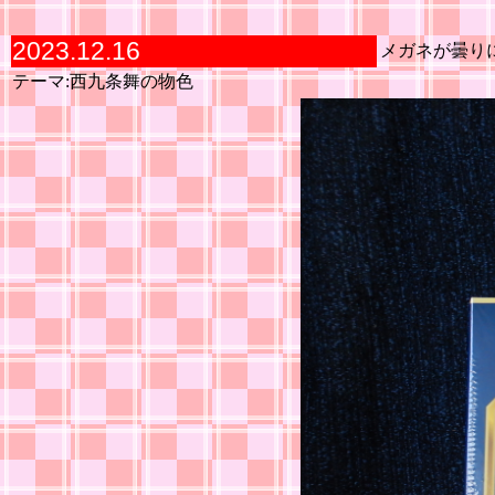
2023.12.16
メガネが曇り
テーマ:西九条舞の物色