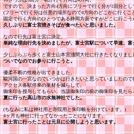
ですので、決まった方向4方向にフリーで行く分が1回分とし
(フリーで行く分は任意の場所なので4方向のどこかに行くこ
固定で行く方向のひとつである静岡方面ですがどこに行こう
久しぶりに富士宮焼きそばが食べたいと思いました。
なので行先は富士宮に決定。
単純な理由行先を決めましたが、富士宮駅について早速、富
少しぶらぶら歩くと富士山本宮淺間大社に行きたくなりまし
ついでなのでお参りに行こうと。
優柔不断の性格が出てきました。
駿河国の一宮なのでいつかは行きたいと思っていましたので
アクセス各駅停車の巣材を減らして。
御朱印を授与してもらい、当該御朱印の前の御朱印を見たら
夏に行った高山市の水無神社でした。
(ちなみに私は神社用と寺院用と朱印帳を分けています。)
4ヶ月も神社に行ってなかったことになります。
富士宮に行ったことは元旦に公開しようと思います。